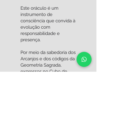
Este oráculo é um
instrumento de
consciência que convida à
evolução com
responsabilidade e
presença.
Por meio da sabedoria dos
Arcanjos e dos códigos da
Geometria Sagrada,
expressos no Cubo de
Metatron e na Flor da Vida,
surge um convite a olhar
para si com consciência,
reconhecer padrões e
promover realinhamento
nos planos espiritual,
emocional, mental e
material, favorecendo
equilíbrio, transformação e
expansão da consciência.